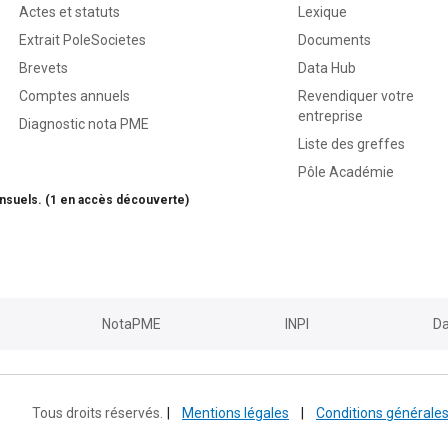
Actes et statuts
Lexique
Extrait PoleSocietes
Documents
Brevets
Data Hub
Comptes annuels
Revendiquer votre
entreprise
Diagnostic nota PME
Liste des greffes
Pôle Académie
nsuels. (1 en accès découverte)
NotaPME
INPI
Da
Tous droits réservés.
|
Mentions légales
|
Conditions générale