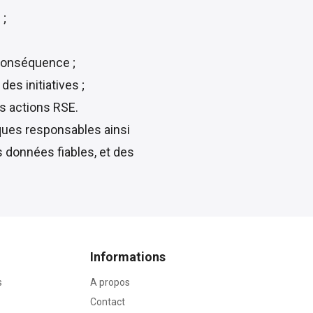
 ;
 conséquence ;
es initiatives ;
es actions RSE.
iques responsables ainsi
s données fiables, et des
Informations
s
A propos
Contact