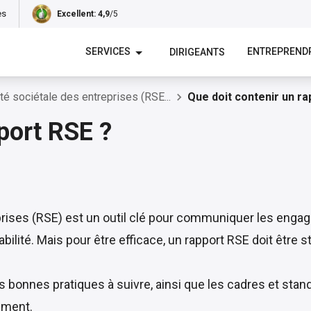
es
Excellent
: 4,9
/5
SERVICES
ENTREPREND
DIRIGEANTS
té sociétale des entreprises (RSE...
Que doit contenir un ra
port RSE ?
rises (RSE) est un outil clé pour communiquer les engage
ité. Mais pour être efficace, un rapport RSE doit être str
s bonnes pratiques à suivre, ainsi que les cadres et stan
cument.