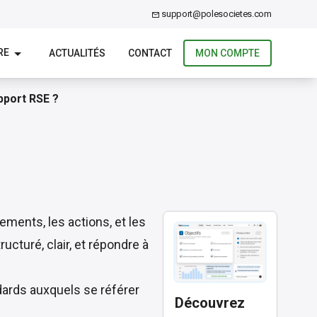
support@polesocietes.com
RE
ACTUALITÉS
CONTACT
MON COMPTE
pport RSE ?
ments, les actions, et les
ucturé, clair, et répondre à
dards auxquels se référer
Découvrez