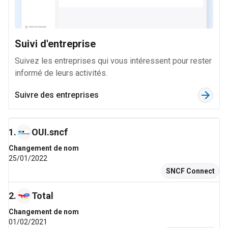
38 k
9,7 M
170 k
Suivi d'entreprise
Suivez les entreprises qui vous intéressent pour rester
Programmation, conseil et autres activités informatiques
informé de leurs activités.
397 k
9,5 M
Suivre des entreprises
556 k
Publicité et études de marché
1
.
OUI.sncf
94 k
Changement de nom
9,2 M
25/01/2022
4 M
SNCF Connect
Construction de bâtiments
2
.
Total
238 k
Changement de nom
9,1 M
01/02/2021
60 k