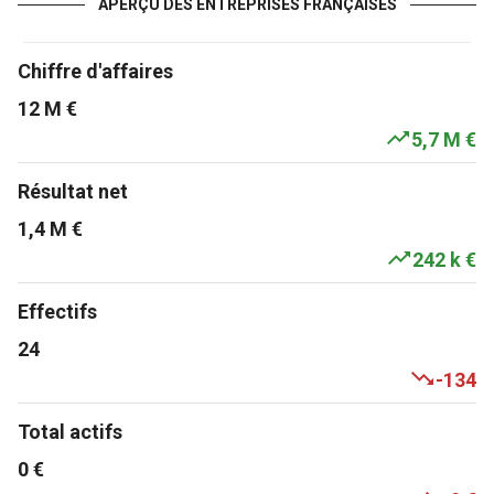
APERÇU DES ENTREPRISES FRANÇAISES
Chiffre d'affaires
12 M €
5,7 M €
Résultat net
1,4 M €
242 k €
Effectifs
24
-134
Total actifs
0 €