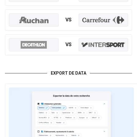
Captage, traitement et distribution d'eau
4,7 k
VS
17 M
2,3 M
VS
Industrie du cuir et de la chaussure
11 k
17 M
227 k
EXPORT DE DATA
Télécommunications
15 k
16 M
407 k
Transports aériens
3,4 k