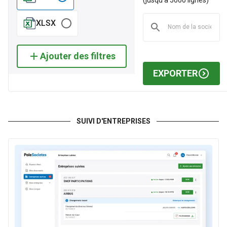
Autres industries extractives
XLSX
3,4 k
12 M
798 k
Ajouter des filtres
EXPORTER
Autres industries manufacturières
101 k
12 M
13 M
SUIVI D'ENTREPRISES
Travail du bois et fabrication d'articles en bois et en liège,
à l'exception des meubles ; fabrication d'articles en
vannerie et sparterie
35 k
10 M
471 k
Activités des agences de voyage, voyagistes, services de
réservation et activités connexes