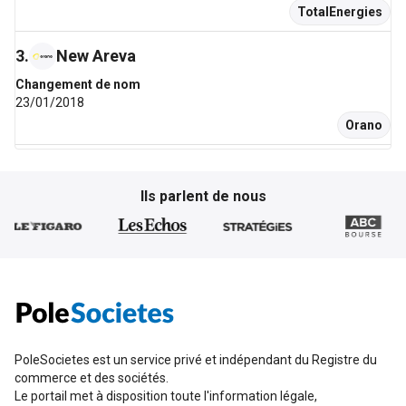
TotalEnergies
Commerce de détail, à l'exception des automobiles et
3
.
New Areva
des motocycles
1,9 M
Changement de nom
9 M
23/01/2018
197 k
Orano
4
.
GDF Suez
Services d'information
Ils parlent de nous
46 k
Changement de nom
8,5 M
25/04/2015
476 k
Engie
5
.
covoiturage.fr
Activités pour la santé humaine
971 k
Changement de nom
8,2 M
01/04/2013
112 k
BlaBlaCar
PoleSocietes est un service privé et indépendant du Registre du
commerce et des sociétés.
6
.
PPR
Le portail met à disposition toute l'information légale,
Réparation et installation de machines et d'équipements