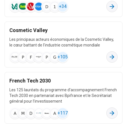
2,3 M
+
34
Industries alimentaires
Cosmetic Valley
142 k
33 M
Les principaux acteurs économiques de la Cosmetic Valley,
636 k
le cœur battant de l'industrie cosmétique mondiale
+
105
Industrie du papier et du carton
6,6 k
32 M
1,9 M
French Tech 2030
Les 125 lauréats du programme d’accompagnement French
Génie civil
Tech 2030 en partenariat avec Bpifrance et le Secrétariat
général pour l’investissement
31 k
32 M
+
117
2 M