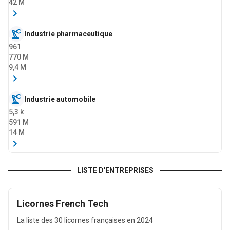
42 M
Industrie pharmaceutique
961
770 M
9,4 M
Industrie automobile
5,3 k
591 M
14 M
Transports par eau
LISTE D'ENTREPRISES
6,4 k
494 M
74 M
Licornes French Tech
La liste des 30 licornes françaises en 2024
Activités des organisations associatives