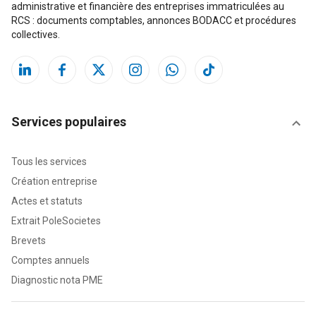
administrative et financière des entreprises immatriculées au
Changement de nom
67 k
RCS : documents comptables, annonces BODACC et procédures
01/03/2013
8 M
collectives.
22 k
Kering
Industrie de l'habillement
64 k
7,8 M
Services populaires
-104 k
Tous les services
Réparation d'ordinateurs et de biens personnels et
Création entreprise
domestiques
Actes et statuts
123 k
7,4 M
Extrait PoleSocietes
185 k
Brevets
Comptes annuels
Organisation de jeux de hasard et d'argent
Diagnostic nota PME
1,9 k
7,2 M