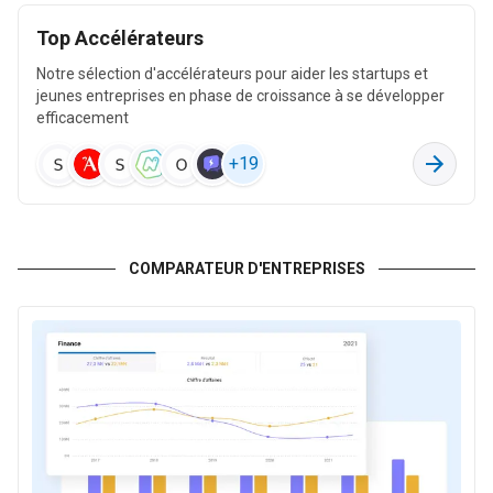
Entreposage et services auxiliaires des transports
Top Accélérateurs
32 k
30 M
Notre sélection d'accélérateurs pour aider les startups et
3,7 M
jeunes entreprises en phase de croissance à se développer
efficacement
Fabrication de machines et équipements n.c.a.
+
19
12 k
26 M
1,1 M
COMPARATEUR D'ENTREPRISES
Administration publique et défense ; sécurité sociale
obligatoire
64 k
22 M
315 k
Fabrication d'équipements électriques
6,7 k