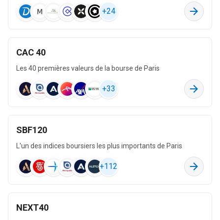
+
24
671 k
390 M
-3,2 M
CAC 40
Fabrication de produits à base de tabac
Les 40 premières valeurs de la bourse de Paris
54
203 M
+
33
-229 M
Programmation et diffusion
SBF120
4 k
L'un des indices boursiers les plus importants de Paris
131 M
5,6 M
+
112
Fabrication d'autres matériels de transport
3,4 k
NEXT40
117 M
7,9 M