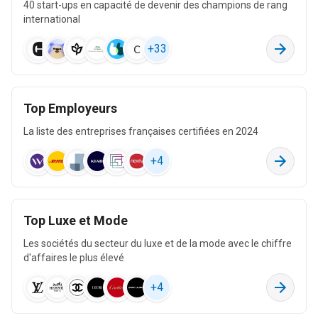
40 start-ups en capacité de devenir des champions de rang
international
Industrie chimique
+
33
11 k
73 M
-482 k
Top Employeurs
Commerce de gros, à l'exception des automobiles et des
La liste des entreprises françaises certifiées en 2024
motocycles
578 k
+
4
64 M
1,3 M
Top Luxe et Mode
Métallurgie
Les sociétés du secteur du luxe et de la mode avec le chiffre
2,8 k
d'affaires le plus élevé
56 M
4,1 M
+
4