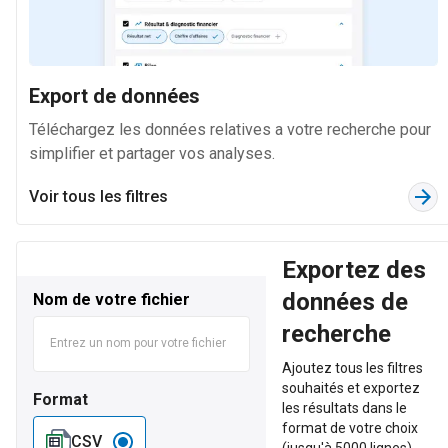
14 M
824 k
Fabrication d'autres produits minéraux non métalliques
Export de données
27 k
Téléchargez les données relatives a votre recherche pour
14 M
simplifier et partager vos analyses.
1,4 M
Voir tous les filtres
Édition
98 k
13 M
Exportez des
1 M
données de
Nom de votre fichier
recherche
Activités de location et location-bail
155 k
Ajoutez tous les filtres
12 M
souhaités et exportez
Format
1,1 M
les résultats dans le
format de votre choix
CSV
(jusqu'à 5000 lignes)