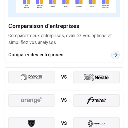
20 M
688 k
Collecte, traitement et élimination des déchets ;
Comparaison d’entreprises
récupération
30 k
Comparez deux entreprises, évaluez vos options et
19 M
simplifiez vos analyses.
3,3 M
Comparer des entreprises
Commerce et réparation d'automobiles et de motocycles
369 k
18 M
VS
826 k
Fabrication de produits en caoutchouc et en plastique
VS
9,5 k
18 M
801 k
VS