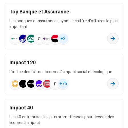
Fabrication de boissons
11 k
Top Banque et Assurance
41 M
5 M
Les banques et assurances ayant le chiffre d'affaires le plus
important
Production et distribution d'électricité, de gaz, de vapeur
+
2
et d'air conditionné
119 k
40 M
122 k
Impact 120
L’indice des futures licornes à impact social et écologique
Recherche-développement scientifique
29 k
+
75
39 M
-215 M
Impact 40
Fabrication de produits informatiques, électroniques et
optiques
Les 40 entreprises les plus prometteuses pour devenir des
8 k
licornes à impact
34 M