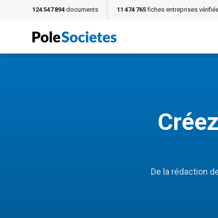
124 547 894
documents
11 474 765
fiches entreprises vérifié
Créez
De la rédaction d