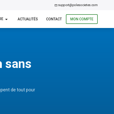
support@polesocietes.com
RE
ACTUALITÉS
CONTACT
MON COMPTE
h sans
upent de tout pour