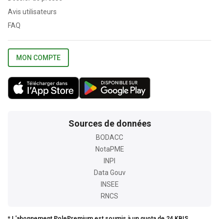
Avis utilisateurs
FAQ
MON COMPTE
Sources de données
BODACC
NotaPME
INPI
Data Gouv
INSEE
RNCS
* L'abonnement PolePremium est soumis à un quota de 24 KBIS