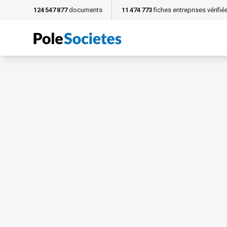
124 547 877
documents
11 474 773
fiches entreprises vérifié