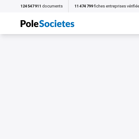
124 547 911
documents
11 474 799
fiches entreprises vérifié