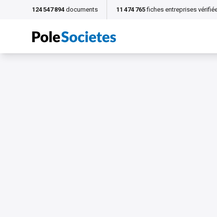
124 547 894
documents
11 474 765
fiches entreprises vérifié