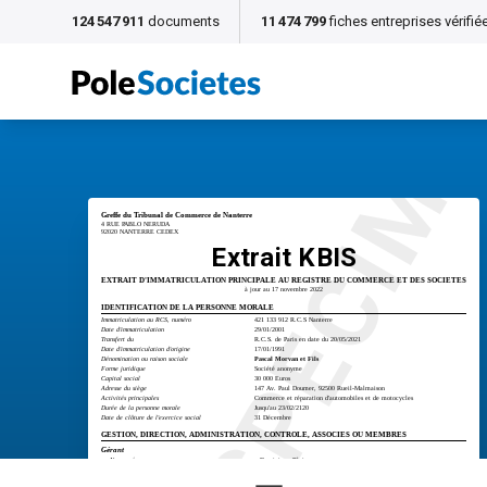
124 547 911
documents
11 474 799
fiches entreprises vérifié
SPECIM
Greffe du Tribunal de Commerce de Nanterre
4 RUE PABLO NERUDA
92020 NANTERRE CEDEX
Extrait KBIS
EXTRAIT D'IMMATRICULATION PRINCIPALE AU REGISTRE DU COMMERCE ET DES SOCIETES
à jour au 17 novembre 2022
IDENTIFICATION DE LA PERSONNE MORALE
Immatriculation au RCS, numéro
421 133 912 R.C.S Nanterre
Date d'immatriculation
29/01/2001
Transfert du
R.C.S. de Paris en date du 20/05/2021
Date d'immatriculation d'origine
17/01/1991
Dénomination ou raison sociale
Pascal Morvan et Fils
Forme juridique
Société anonyme
Capital social
30 000 Euros
Adresse du siège
147 Av. Paul Doumer, 92500 Rueil-Malmaison
Activités principales
Commerce et réparation d'automobiles et de motocycles
Durée de la personne morale
Jusqu'au 23/02/2120
Date de clôture de l'exercice social
31 Décembre
GESTION, DIRECTION, ADMINISTRATION, CONTROLE, ASSOCIES OU MEMBRES
Gérant
Nom, prénoms
Dominique Blais
Date et lieu de naissance
Le 07/07/1979 à Paris 15ème Arrondissement (43)
Voir un exemple
Nationalité
Française