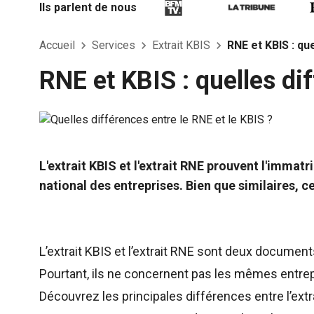
Domicile personnel
147 Av. Paul Doumer, 92500 Rueil-Malmaison
Ils parlent de nous
Directeur général - Administrateur
Nom, prénoms
Audrey Savoie
Date et lieu de naissance
Le 23/04/1971 à Lyon 2ème Arrondissement (51)
Nationalité
Française
Domicile personnel
147 Av. Paul Doumer, 92500 Rueil-Malmaison
Accueil
Services
Extrait KBIS
RNE et KBIS : qu
RENSEIGNEMENTS RELATIFS A L'ACTIVITE ET A L'ETABLISSEMENT PRINCIPAL
Adresse de l'établissement
147 Av. Paul Doumer, 92500 Rueil-Malmaison
Activité(s) exercée(s)
Commerce et réparation d'automobiles et de motocycles
Date de commencement d'activité
01/09/2010
RNE et KBIS : quelles di
Origine du fonds ou de l'activité
Création
Mode d'exploitation
Exploitation directe
L'extrait KBIS et l'extrait RNE prouvent l'imma
national des entreprises. Bien que similaires, 
L’extrait KBIS et l’extrait RNE sont deux documents
Pourtant, ils ne concernent pas les mêmes entrepr
Découvrez les principales différences entre l’extra