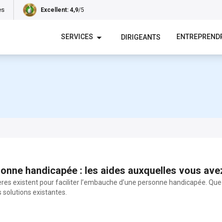
es
Excellent
: 4,9
/5
SERVICES
ENTREPREND
DIRIGEANTS
onne handicapée : les aides auxquelles vous avez
ères existent pour faciliter l’embauche d’une personne handicapée. Que c
 solutions existantes.