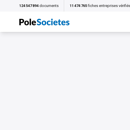
124 547 894
documents
11 474 765
fiches entreprises vérifié