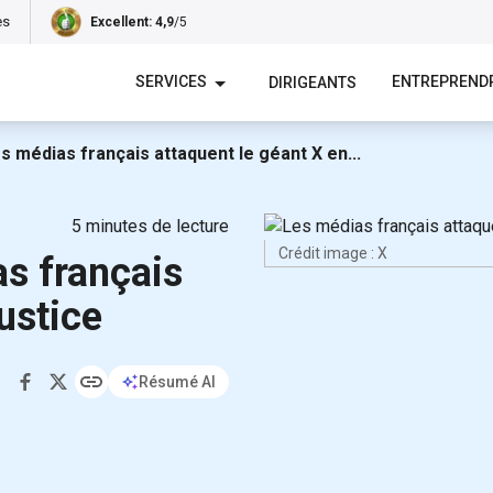
es
Excellent
: 4,9
/5
SERVICES
ENTREPREND
DIRIGEANTS
les médias français attaquent le géant X en...
5
minutes de lecture
Crédit image : X
as français
ustice
Résumé AI