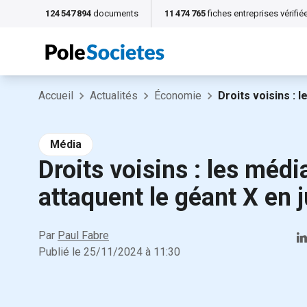
124 547 894
documents
11 474 765
fiches entreprises vérifié
Accueil
Actualités
Économie
Droits voisins : 
Média
Droits voisins : les médi
attaquent le géant X en j
Par
Paul Fabre
Publié le
25/11/2024
à
11:30