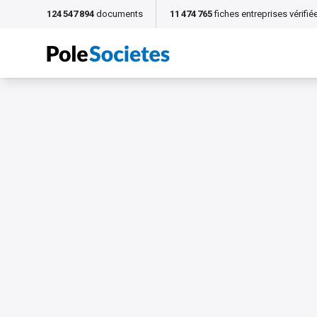
124 547 894
documents
11 474 765
fiches entreprises vérifié