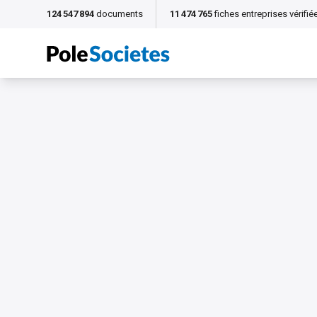
124 547 894
documents
11 474 765
fiches entreprises vérifié