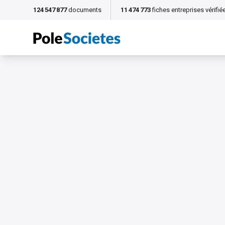
124 547 877
documents
11 474 773
fiches entreprises vérifié