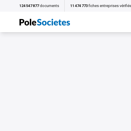
124 547 877
documents
11 474 773
fiches entreprises vérifié