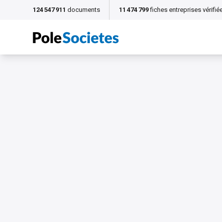
124 547 911
documents
11 474 799
fiches entreprises vérifié