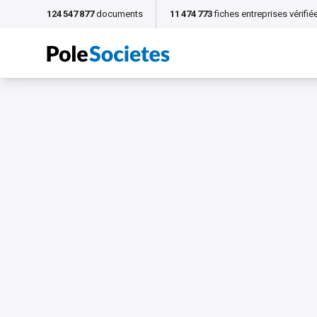
124 547 877
documents
11 474 773
fiches entreprises vérifié