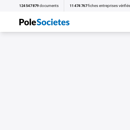
124 547 879
documents
11 474 767
fiches entreprises vérifié