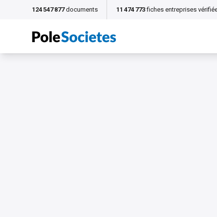
124 547 877
documents
11 474 773
fiches entreprises vérifié