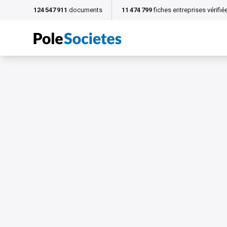
124 547 911
documents
11 474 799
fiches entreprises vérifié