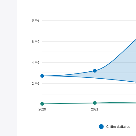
8 M€
6 M€
4 M€
2 M€
2020
2021
Chiffre d'affaires