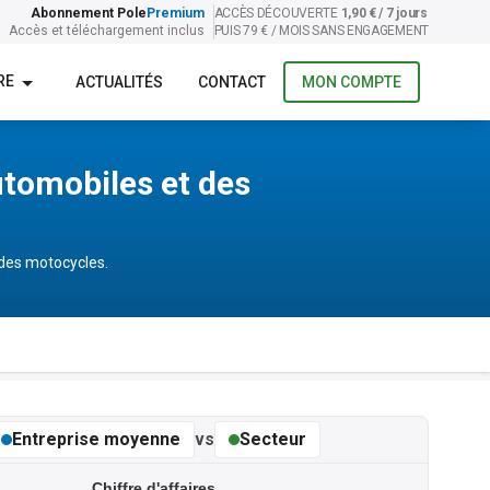
Abonnement Pole
Premium
ACCÈS DÉCOUVERTE
1,90 € / 7 jours
Accès et téléchargement inclus
PUIS 79 € / MOIS SANS ENGAGEMENT
RE
ACTUALITÉS
CONTACT
MON COMPTE
utomobiles et des
 des motocycles.
Entreprise moyenne
vs
Secteur
Chiffre d'affaires