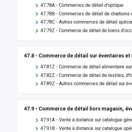
47.78A
-
Commerces de détail d'optique
47.78B
-
Commerces de détail de charbons 
47.78C
-
Autres commerces de détail spécia
47.79Z
-
Commerce de détail de biens d'oc
47.8
-
Commerce de détail sur éventaires et
47.81Z
-
Commerce de détail alimentaire sur
47.82Z
-
Commerce de détail de textiles, d'
47.89Z
-
Autres commerces de détail sur év
47.9
-
Commerce de détail hors magasin, év
47.91A
-
Vente à distance sur catalogue gén
47.91B
-
Vente à distance sur catalogue spé