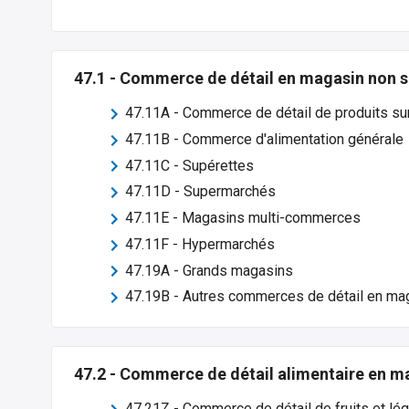
47.1
-
Commerce de détail en magasin non s
47.11A
-
Commerce de détail de produits su
47.11B
-
Commerce d'alimentation générale
47.11C
-
Supérettes
47.11D
-
Supermarchés
47.11E
-
Magasins multi-commerces
47.11F
-
Hypermarchés
47.19A
-
Grands magasins
47.19B
-
Autres commerces de détail en mag
47.2
-
Commerce de détail alimentaire en ma
47.21Z
-
Commerce de détail de fruits et l