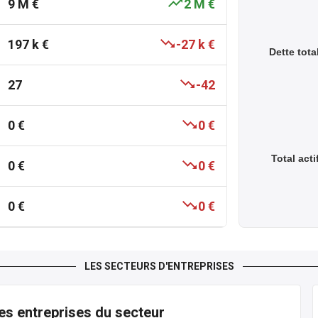
9 M €
2 M €
197 k €
-27 k €
Dette tota
27
-42
0 €
0 €
Total acti
0 €
0 €
0 €
0 €
LES SECTEURS D'ENTREPRISES
es entreprises du secteur