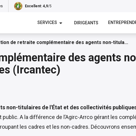
es
Excellent
: 4,9
/5
SERVICES
ENTREPREND
DIRIGEANTS
ution de retraite complémentaire des agents non-titula...
omplémentaire des agents non-
es (Ircantec)
s non-titulaires de l'État et des collectivités publique
public. A la différence de l’Agirc-Arrco gérant les compl
 regroupant les cadres et les non-cadres. Découvrons en