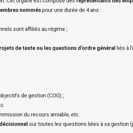
tion. Cet organe est composé des
représentants des emp
membres nommés
pour une durée de 4 ans :
els sont affiliés au régime ;
projets de texte ou les questions d’ordre général
liés à 
objectifs de gestion (COG) ;
c.
mmission du recours amiable, etc.
décisionnel
sur toutes les questions liées à sa gestion (p