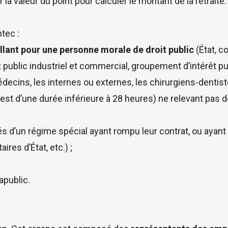
 la valeur du point pour calculer le montant de la retraite.
ntec :
illant pour une personne morale de droit public
(État, c
public industriel et commercial, groupement d’intérêt publ
édecins, les internes ou externes, les chirurgiens-dentis
i est d’une durée inférieure à 28 heures) ne relevant pas 
és d’un régime spécial ayant rompu leur contrat, ou ayant é
es d’État, etc.) ;
apublic.