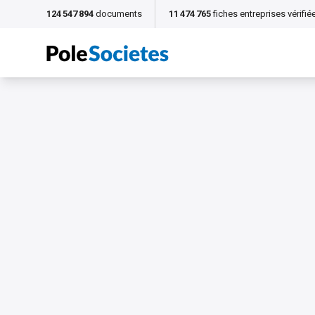
124 547 894
documents
11 474 765
fiches entreprises vérifié