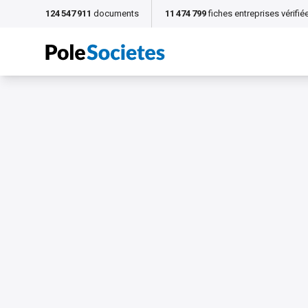
124 547 911
documents
11 474 799
fiches entreprises vérifié