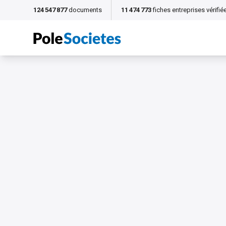
124 547 877
documents
11 474 773
fiches entreprises vérifié