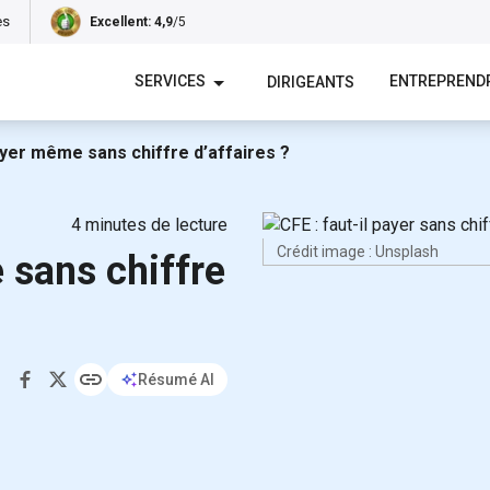
es
Excellent
: 4,9
/5
SERVICES
ENTREPREND
DIRIGEANTS
payer même sans chiffre d’affaires ?
4
minutes de lecture
Crédit image : Unsplash
 sans chiffre
Résumé AI