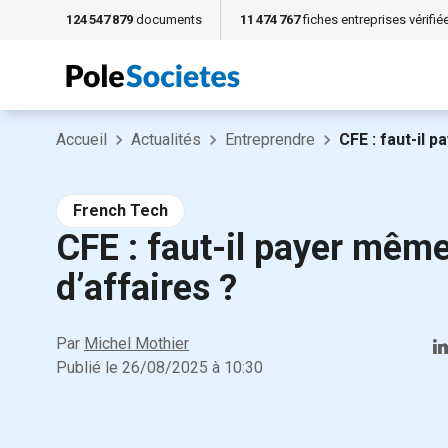
124 547 879
documents
11 474 767
fiches entreprises vérifié
Accueil
Actualités
Entreprendre
CFE : faut-il 
French Tech
CFE : faut-il payer même
d’affaires ?
Par
Michel Mothier
Publié le
26/08/2025
à
10:30