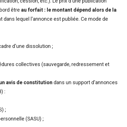
ication, cession, etc.). Le prix d'une publication
abord être
au forfait : le montant dépend alors de la
 dans lequel l'annonce est publiée. Ce mode de
adre d'une dissolution ;
cédures collectives (sauvegarde, redressement et
’un avis de constitution
dans un support d'annonces
) :
) ;
personnelle (SASU) ;