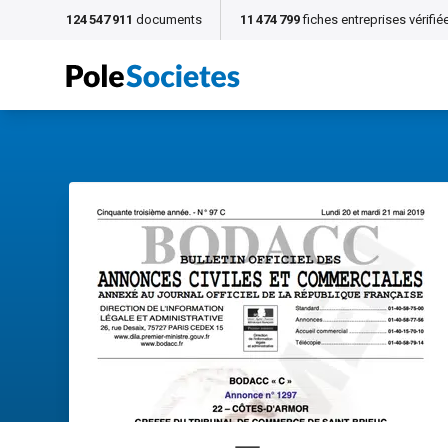
124 547 911
documents
11 474 799
fiches entreprises vérifié
Voir un exemple