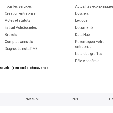
Tous les services
Actualités économique
Création entreprise
Dossiers
Actes et statuts
Lexique
Extrait PoleSocietes
Documents
Brevets
Data Hub
Comptes annuels
Revendiquer votre
entreprise
Diagnostic nota PME
Liste des greffes
Pôle Académie
nsuels. (1 en accès découverte)
NotaPME
INPI
Da