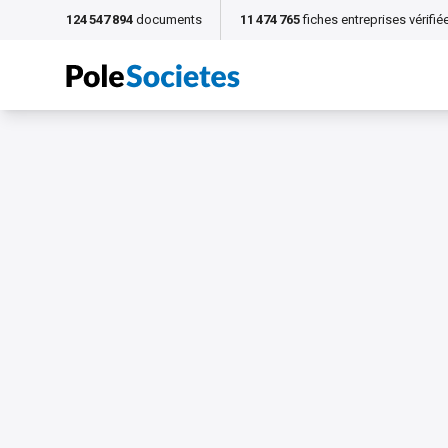
124 547 894
documents
11 474 765
fiches entreprises vérifié