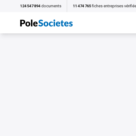
124 547 894
documents
11 474 765
fiches entreprises vérifié