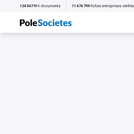
124 547 911
documents
11 474 799
fiches entreprises vérifié