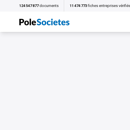
124 547 877
documents
11 474 773
fiches entreprises vérifié