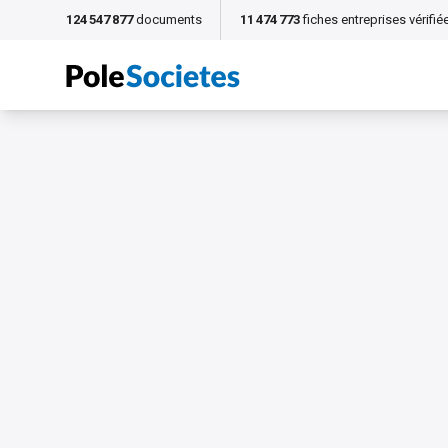
124 547 877
documents
11 474 773
fiches entreprises vérifié