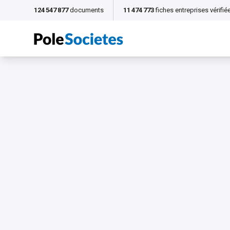
124 547 877
documents
11 474 773
fiches entreprises vérifié