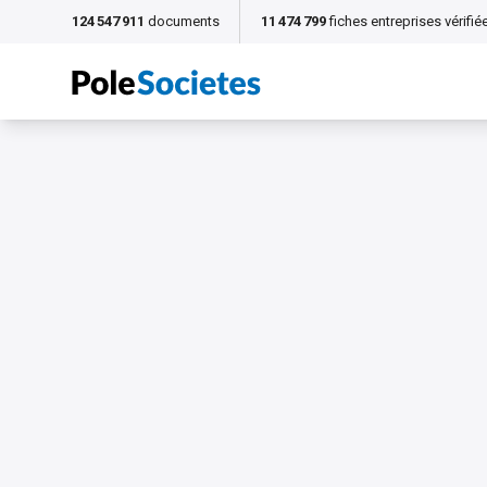
124 547 911
documents
11 474 799
fiches entreprises vérifié