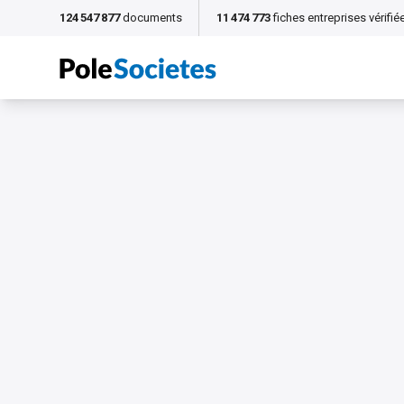
124 547 877
documents
11 474 773
fiches entreprises vérifié