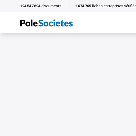
124 547 894
documents
11 474 765
fiches entreprises vérifié