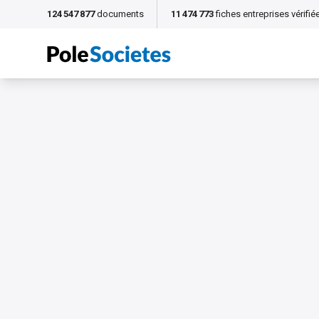
124 547 877
documents
11 474 773
fiches entreprises vérifié