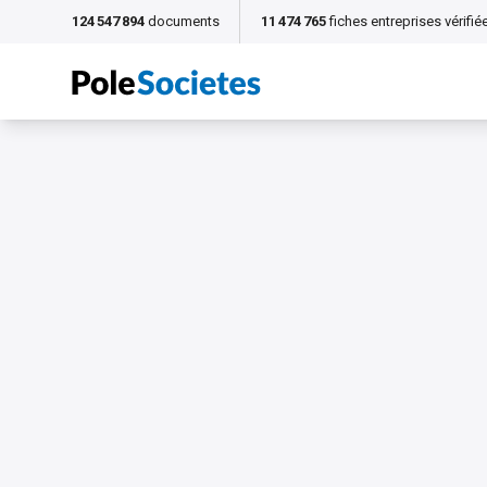
124 547 894
documents
11 474 765
fiches entreprises vérifié