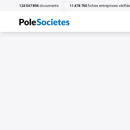
124 547 894
documents
11 474 765
fiches entreprises vérifié