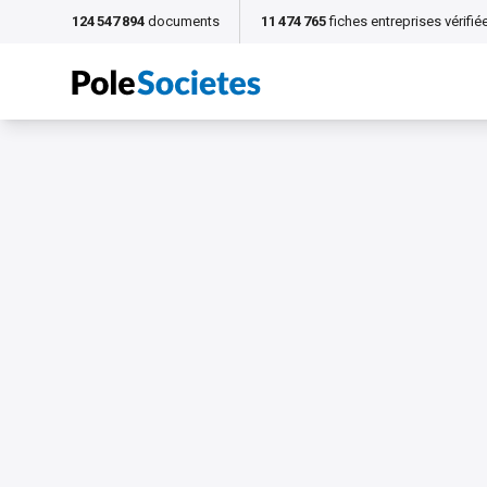
124 547 894
documents
11 474 765
fiches entreprises vérifié