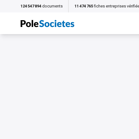
124 547 894
documents
11 474 765
fiches entreprises vérifié