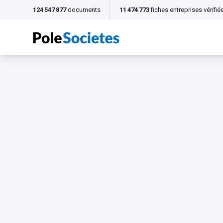
124 547 877
documents
11 474 773
fiches entreprises vérifié