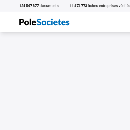
124 547 877
documents
11 474 773
fiches entreprises vérifié