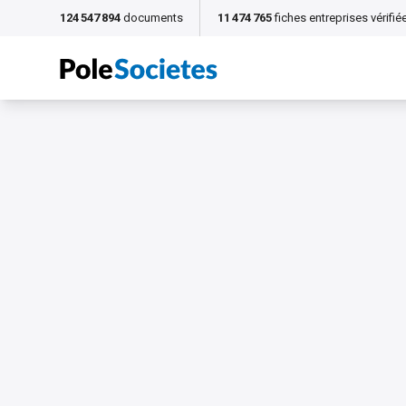
124 547 894
documents
11 474 765
fiches entreprises vérifié