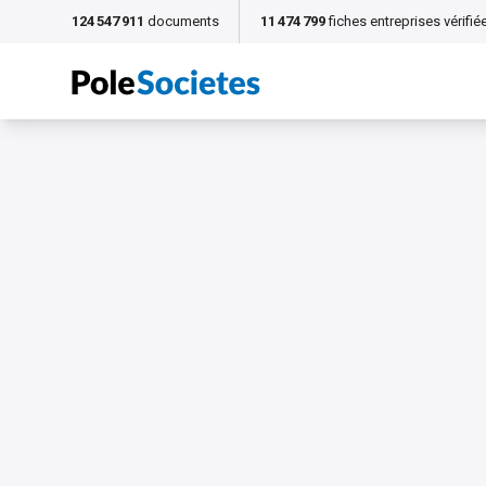
124 547 911
documents
11 474 799
fiches entreprises vérifié