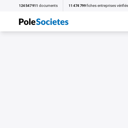
124 547 911
documents
11 474 799
fiches entreprises vérifié