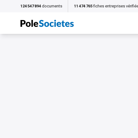
124 547 894
documents
11 474 765
fiches entreprises vérifié