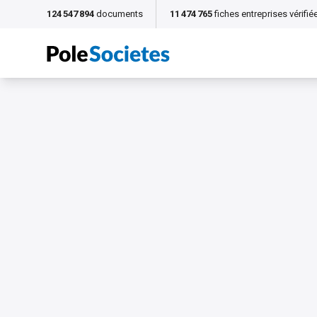
124 547 894
documents
11 474 765
fiches entreprises vérifié