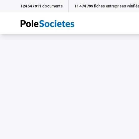
124 547 911
documents
11 474 799
fiches entreprises vérifié