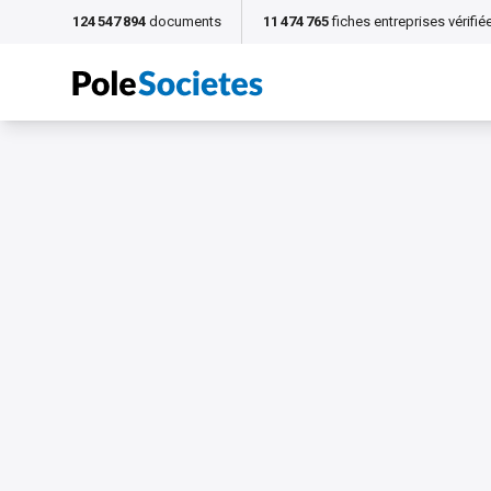
124 547 894
documents
11 474 765
fiches entreprises vérifié